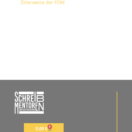
Zitierweise der FOM
0
0,00
€