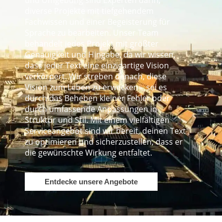
und Umgebung sind Experten darin,
diverse Projekte mit tiefgehendem
Fachwissen und einer Begeisterung für
Sprache zu bearbeiten. Unser Team
behandelt jedes Projekt mit größter
Genauigkeit und Hingabe, da wir wissen,
dass jeder Text eine einzigartige Vision
verkörpert. Wir streben danach, diese
Vision zum Leben zu erwecken – sei es
durch das Beheben kleiner Fehler oder
durch umfassende Anpassungen in
Struktur und Stil. Mit einem vielfältigen
Serviceangebot sind wir bereit, deinen Text
zu optimieren und sicherzustellen, dass er
die gewünschte Wirkung entfaltet.
Entdecke unsere Angebote