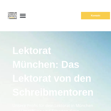
Kontakt
Lektorat
München: Das
Lektorat von den
Schreibmentoren
Unsere Profis für dein Lektorat in München