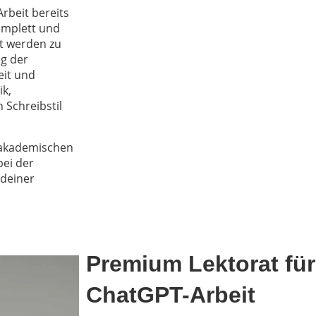
rbeit bereits
komplett und
lt werden zu
ng der
eit und
ik,
 Schreibstil
r akademischen
bei der
deiner
Premium Lektorat für
ChatGPT-Arbeit