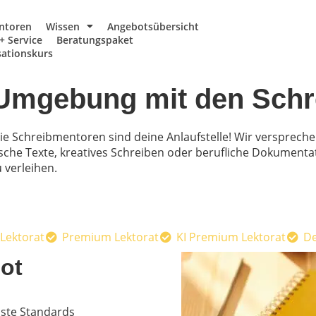
ntoren
Wissen
Angebotsübersicht
+ Service
Beratungspaket
ationskurs
d Umgebung mit den Sch
Die Schreibmentoren sind deine Anlaufstelle! Wir versprech
che Texte, kreatives Schreiben oder berufliche Dokumentat
 verleihen.
 Lektorat
Premium Lektorat
KI Premium Lektorat
De
ot
hste Standards