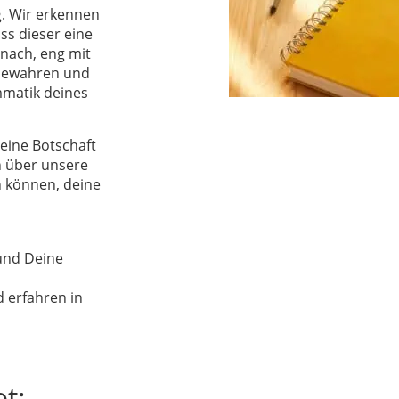
g. Wir erkennen
ss dieser eine
nach, eng mit
 bewahren und
mmatik deines
eine Botschaft
ch über unsere
n können, deine
und Deine
d erfahren in
t: