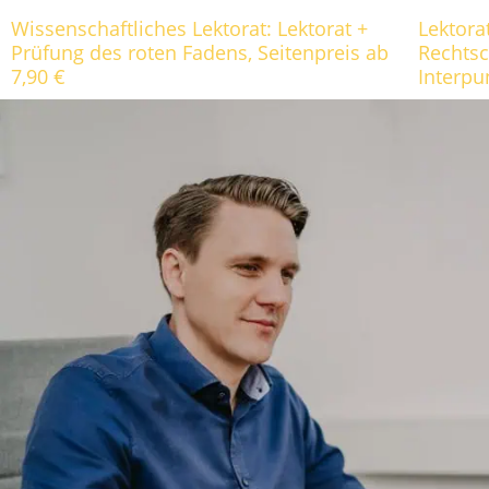
Wissenschaftliches Lektorat: Lektorat +
Lektora
Prüfung des roten Fadens, Seitenpreis ab
Rechts
7,90 €
Interpu