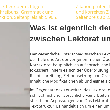
t: Check der richtigen
Zitation prüfen:
chreibung, Grammatik und
und korrekten Zi
nktion, Seitenpreis ab 5,90 €
Seitenpreis ab 2
Was ist eigentlich d
zwischen Lektorat un
Der wesentliche Unterschied zwischen Lekt
der Tiefe und Art der vorgenommenen Übe
Korrektorat hauptsächlich auf sprachliche 
fokussiert, indem es sich der Überprüfung
Rechtschreibung, Zeichensetzung und Gramm
inhaltliche Modifikationen ab und eignet sic
Im Gegensatz dazu erweitert das Lektorat 
schließt nicht nur sprachliche Feinarbeite
stilistische Anpassungen vor. Das Lektorat f
Text Struktur. Es handelt sich um einen u