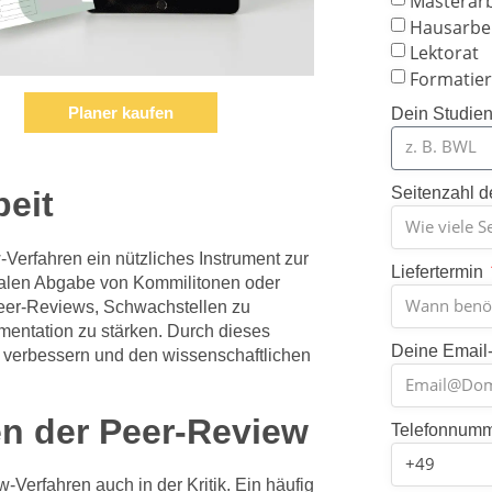
Masterarb
Hausarbe
Lektorat
Formatier
Planer kaufen
Dein Studie
Seitenzahl d
beit
Verfahren ein nützliches Instrument zur
Liefertermin
inalen Abgabe von Kommilitonen oder
Peer-Reviews, Schwachstellen zu
umentation zu stärken. Durch dieses
Deine Email
 verbessern und den wissenschaftlichen
en der Peer-Review
Telefonnum
-Verfahren auch in der Kritik. Ein häufig