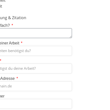
eit
it
ung & Zitation
nfach?
einer Arbeit
-Adresse
mer