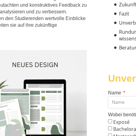
Zukunf
egutachten und konstruktives Feedback zu
u analysieren und zu verbessern.
Fazit
n den Studierenden wertvolle Einblicke
Unverb
iten sie auf ihre zukünftige
Rundum
wissens
Beratu
Unver
Name
Wobei benöti
Exposé
Bachelora