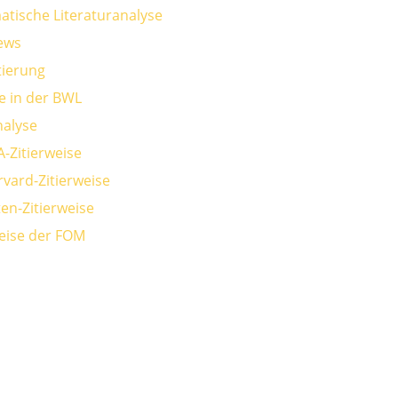
atische Literaturanalyse
iews
ierung
e in der BWL
alyse
A-Zitierweise
rvard-Zitierweise
en-Zitierweise
weise der FOM