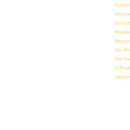
System
Interv
Format
Modell
Metaan
Die AP
Die Ha
Fußnot
Zitier