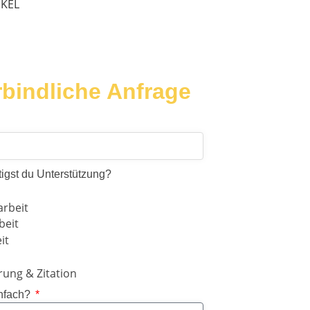
IKEL
bindliche Anfrage
igst du Unterstützung?
arbeit
beit
it
rung & Zitation
nfach?