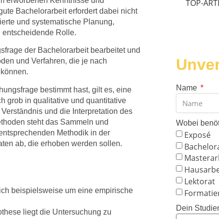
ium erworbenen Kenntnisse und
TOP-ART
ute Bachelorarbeit erfordert dabei nicht
rierte und systematische Planung,
e entscheidende Rolle.
sfrage der Bachelorarbeit bearbeitet und
Unver
oden und Verfahren, die je nach
 können.
Name
gsfrage bestimmt hast, gilt es, eine
grob in qualitative und quantitative
Verständnis und die Interpretation des
Methoden steht das Sammeln und
Wobei benöt
entsprechenden Methodik in der
Exposé
aten ab, die erhoben werden sollen.
Bachelor
Masterar
Hausarbe
Lektorat
ich beispielsweise um eine empirische
Formatie
Dein Studie
these liegt die Untersuchung zu