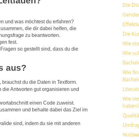
-Leitfaden?
Die Di
Gender
hen und was möchtest du erfahren?
Effekt
 zusammen, die dir dabei helfen, die
Die Kun
hungsfrage zu beantworten.
en fest.
Wie st
 Fragen so gestellt sind, dass du die
Wie so
Bachel
ws aus?
Wie fi
Bachel
 brauchst du die Daten in Textform.
Litera
h die Antworten gut organisieren und
Wie vi
wortabschnitt einen Code zuweist.
haben
 zusammen und behalte dabei das Ziel im
Qualit
 valide sind, indem du sie mit anderen
Umfra
Nutzwe