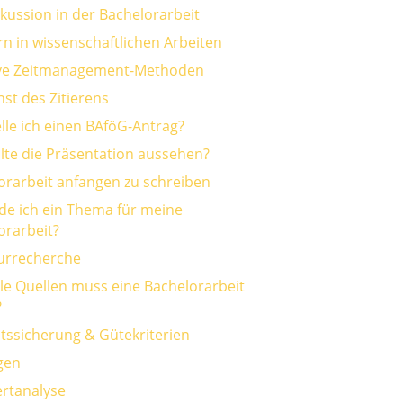
skussion in der Bachelorarbeit
n in wissenschaftlichen Arbeiten
ive Zeitmanagement-Methoden
st des Zitierens
elle ich einen BAföG-Antrag?
llte die Präsentation aussehen?
orarbeit anfangen zu schreiben
nde ich ein Thema für meine
orarbeit?
turrecherche
ele Quellen muss eine Bachelorarbeit
?
ätssicherung & Gütekriterien
gen
rtanalyse