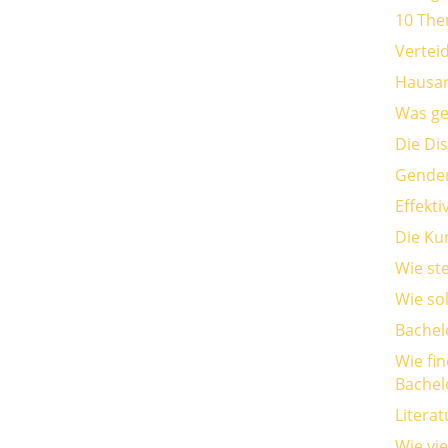
10 The
Vertei
Hausar
Was geh
Die Di
Gender
Effekt
Die Kun
Wie st
Wie so
Bachel
Wie fi
Bachel
Litera
Wie vi