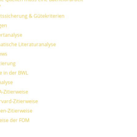
?
ätssicherung & Gütekriterien
gen
rtanalyse
atische Literaturanalyse
iews
ierung
e in der BWL
alyse
A-Zitierweise
rvard-Zitierweise
en-Zitierweise
weise der FOM