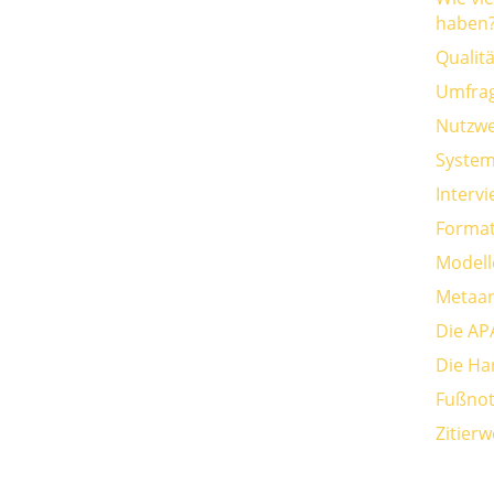
haben
Qualit
Umfra
Nutzwe
System
Interv
Format
Modell
Metaan
Die AP
Die Ha
Fußnot
Zitier