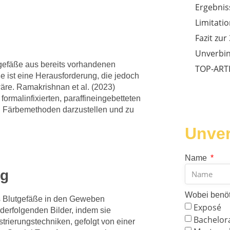
Ergebnis
Limitati
Fazit zu
Unverbin
gefäße aus bereits vorhandenen
TOP-ART
e ist eine Herausforderung, die jedoch
äre. Ramakrishnan et al. (2023)
ormalinfixierten, paraffineingebetteten
 Färbemethoden darzustellen und zu
Unver
Name
ng
Wobei benöt
s Blutgefäße in den Geweben
Exposé
derfolgenden Bilder, indem sie
Bachelor
trierungstechniken, gefolgt von einer