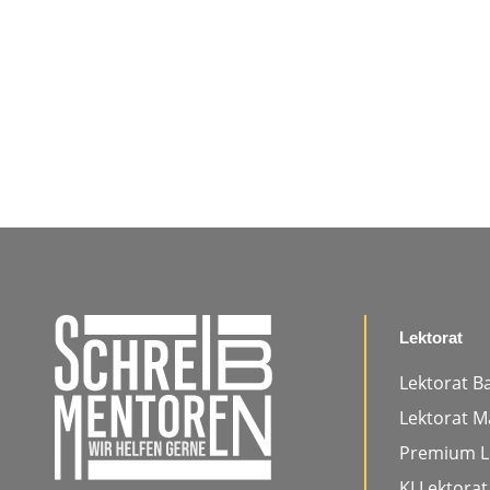
Lektorat
Lektorat B
Lektorat M
Premium L
KI Lektorat