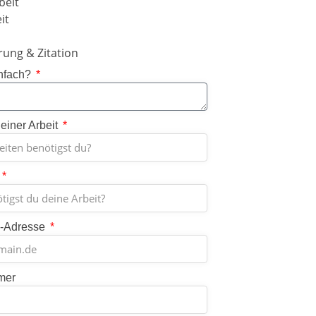
beit
it
rung & Zitation
nfach?
einer Arbeit
l-Adresse
mer