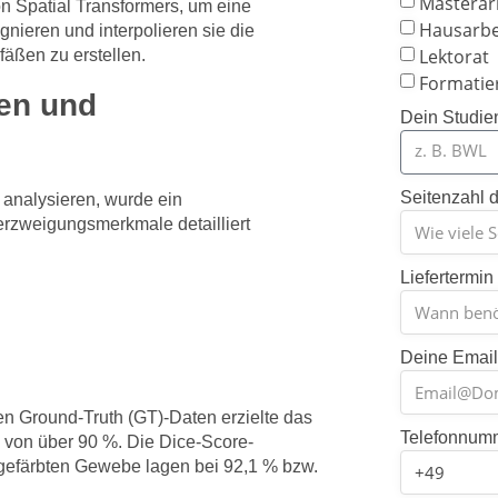
Masterar
 Spatial Transformers, um eine
Hausarbe
nieren und interpolieren sie die
Lektorat
äßen zu erstellen.
Formatie
ßen und
Dein Studie
Seitenzahl d
analysieren, wurde ein
erzweigungsmerkmale detailliert
Liefertermin
Deine Emai
n Ground-Truth (GT)-Daten erzielte das
Telefonnum
 von über 90 %. Die Dice-Score-
gefärbten Gewebe lagen bei 92,1 % bzw.