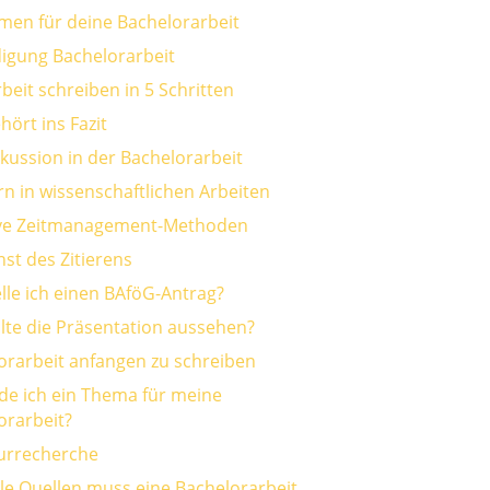
men für deine Bachelorarbeit
digung Bachelorarbeit
beit schreiben in 5 Schritten
ört ins Fazit
skussion in der Bachelorarbeit
n in wissenschaftlichen Arbeiten
ive Zeitmanagement-Methoden
st des Zitierens
elle ich einen BAföG-Antrag?
llte die Präsentation aussehen?
orarbeit anfangen zu schreiben
nde ich ein Thema für meine
orarbeit?
turrecherche
ele Quellen muss eine Bachelorarbeit