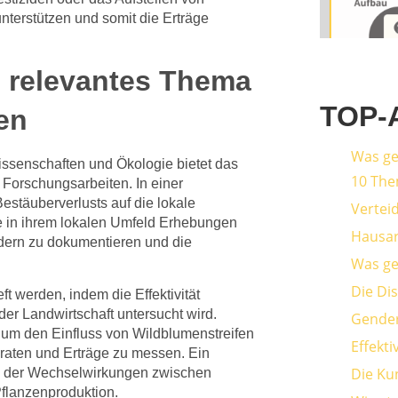
nterstützen und somit die Erträge
 relevantes Thema
TOP-
en
Was ge
ssenschaften und Ökologie bietet das
10 The
Forschungsarbeiten. In einer
estäuberverlusts auf die lokale
Vertei
e in ihrem lokalen Umfeld Erhebungen
Hausar
ldern zu dokumentieren und die
Was geh
Die Di
t werden, indem die Effektivität
r Landwirtschaft untersucht wird.
Gender
 um den Einfluss von Wildblumenstreifen
Effekt
aten und Erträge zu messen. Ein
Die Kun
g der Wechselwirkungen zwischen
flanzenproduktion.