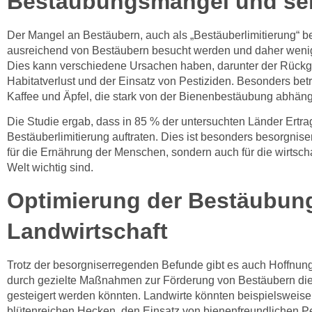
Bestäubungsmangel und se
Der Mangel an Bestäubern, auch als „Bestäuberlimitierung“ bek
ausreichend von Bestäubern besucht werden und daher weni
Dies kann verschiedene Ursachen haben, darunter der Rückg
Habitatverlust und der Einsatz von Pestiziden. Besonders bet
Kaffee und Äpfel, die stark von der Bienenbestäubung abhäng
Die Studie ergab, dass in 85 % der untersuchten Länder Ertra
Bestäuberlimitierung auftraten. Dies ist besonders besorgnise
für die Ernährung der Menschen, sondern auch für die wirtschaf
Welt wichtig sind.
Optimierung der Bestäubung
Landwirtschaft
Trotz der besorgniserregenden Befunde gibt es auch Hoffnung
durch gezielte Maßnahmen zur Förderung von Bestäubern die 
gesteigert werden könnten. Landwirte könnten beispielsweise
blütenreichen Hecken, den Einsatz von bienenfreundlichen Pe