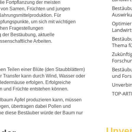
 die Fortpflanzung der meisten
Bestäub
on von Samen, Früchten und jungen
Auswirk
 Nahrungsmittelproduktion. Für
pfungspunkte, um sich mit wichtigen
Optimier
chen Fragestellungen
Landwirt
g der Bestäubung, aktuelle
Bestäubu
senschaftliche Arbeiten.
Thema fü
Zukünfti
Forschun
Bestäubu
n Teilen einer Blüte (den Staubblättern)
und For
er Transfer kann durch Wind, Wasser oder
ledermäuse erfolgen. Erfolgreiche
Unverbin
n und Früchte entstehen können.
TOP-ART
felbaum Äpfel produzieren kann, müssen
iegen, übertragen dabei Pollen und
hne diese Bestäuber würde der Baum nur
Unver