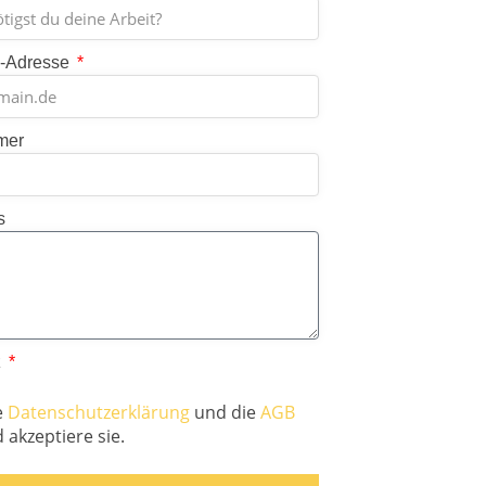
l-Adresse
mer
s
z
e
Datenschutzerklärung
und die
AGB
 akzeptiere sie.