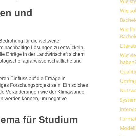
Wie st
gen und
Wie so
Bachel
Wie fi
Bachel
e Bedrohung für die weltweite
Litera
um nachhaltige Lösungen zu entwickeln,
e Erträge in der Landwirtschaft sichern
Wie vi
kologische, agrarwissenschaftliche und
haben
Qualit
n Einfluss auf die Erträge in
Umfra
iges Forschungsprojekt sein. Ein solches
Nutzwe
bale Veränderungen wie der Klimawandel
en werden können, um negative
System
Interv
hema für Studium
Format
Modell