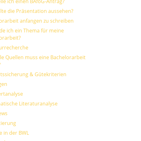
elle ich einen BAföG-Antrag?
llte die Präsentation aussehen?
orarbeit anfangen zu schreiben
nde ich ein Thema für meine
orarbeit?
turrecherche
ele Quellen muss eine Bachelorarbeit
?
ätssicherung & Gütekriterien
gen
rtanalyse
atische Literaturanalyse
iews
ierung
e in der BWL