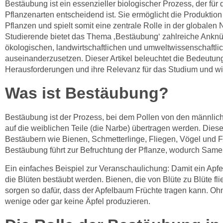
Bestäubung ist ein essenzieller biologischer Prozess, der für
Pflanzenarten entscheidend ist. Sie ermöglicht die Produkti
Pflanzen und spielt somit eine zentrale Rolle in der globalen
Studierende bietet das Thema ‚Bestäubung‘ zahlreiche Anknü
ökologischen, landwirtschaftlichen und umweltwissenschaftli
auseinanderzusetzen. Dieser Artikel beleuchtet die Bedeutun
Herausforderungen und ihre Relevanz für das Studium und wis
Was ist Bestäubung?
Bestäubung ist der Prozess, bei dem Pollen von den männliche
auf die weiblichen Teile (die Narbe) übertragen werden. Dies
Bestäubern wie Bienen, Schmetterlinge, Fliegen, Vögel und F
Bestäubung führt zur Befruchtung der Pflanze, wodurch Same
Ein einfaches Beispiel zur Veranschaulichung: Damit ein Ap
die Blüten bestäubt werden. Bienen, die von Blüte zu Blüte fl
sorgen so dafür, dass der Apfelbaum Früchte tragen kann. O
wenige oder gar keine Äpfel produzieren.