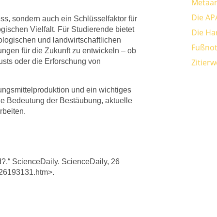
Metaan
Die AP
ess, sondern auch ein Schlüsselfaktor für
gischen Vielfalt. Für Studierende bietet
Die Ha
ologischen und landwirtschaftlichen
Fußnot
gen für die Zukunft zu entwickeln – ob
sts oder die Erforschung von
Zitier
ngsmittelproduktion und ein wichtiges
die Bedeutung der Bestäubung, aktuelle
rbeiten.
ed?.“ ScienceDaily. ScienceDaily, 26
826193131.htm>.