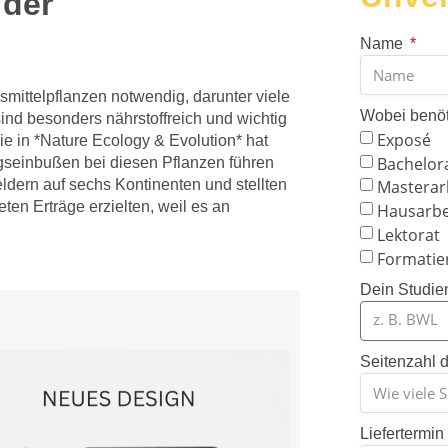
 der
Name
mittelpflanzen notwendig, darunter viele
Wobei benöt
nd besonders nährstoffreich und wichtig
Exposé
ie in *Nature Ecology & Evolution* hat
Bachelor
gseinbußen bei diesen Pflanzen führen
Masterar
ldern auf sechs Kontinenten und stellten
teten Erträge erzielten, weil es an
Hausarbe
Lektorat
Formatie
Dein Studie
Seitenzahl d
Liefertermin