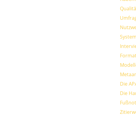
Qualit
Umfra
Nutzwe
System
Interv
Format
Modell
Metaan
Die AP
Die Ha
Fußnot
Zitier