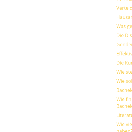
Vertei
Hausar
Was geh
Die Di
Gender
Effekt
Die Kun
Wie st
Wie so
Bachel
Wie fi
Bachel
Litera
Wie vi
haben