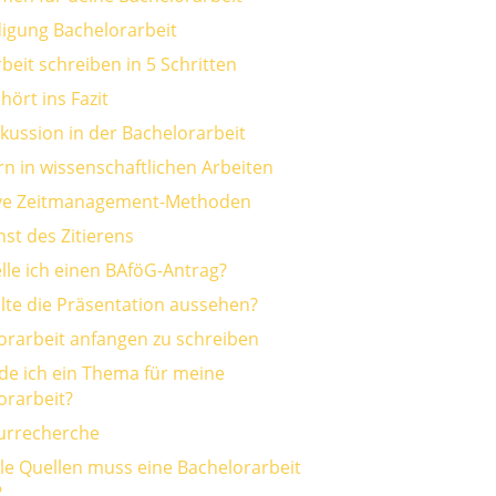
digung Bachelorarbeit
beit schreiben in 5 Schritten
ört ins Fazit
skussion in der Bachelorarbeit
n in wissenschaftlichen Arbeiten
ive Zeitmanagement-Methoden
st des Zitierens
elle ich einen BAföG-Antrag?
llte die Präsentation aussehen?
orarbeit anfangen zu schreiben
nde ich ein Thema für meine
orarbeit?
turrecherche
ele Quellen muss eine Bachelorarbeit
?