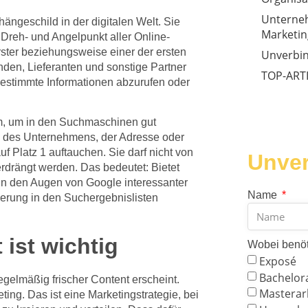
Unterne
ängeschild in der digitalen Welt. Sie
Marketin
 Dreh- und Angelpunkt aller Online-
ster beziehungsweise einer der ersten
Unverbin
den, Lieferanten und sonstige Partner
TOP-ART
stimmte Informationen abzurufen oder
um, um in den Suchmaschinen gut
 des Unternehmens, der Adresse oder
 Platz 1 auftauchen. Sie darf nicht von
Unver
erdrängt werden. Das bedeutet: Bietet
 in den Augen von Google interessanter
Name
erung in den Suchergebnislisten
ist wichtig
Wobei benöt
Exposé
Bachelor
egelmäßig frischer Content erscheint.
Masterar
ing. Das ist eine Marketingstrategie, bei