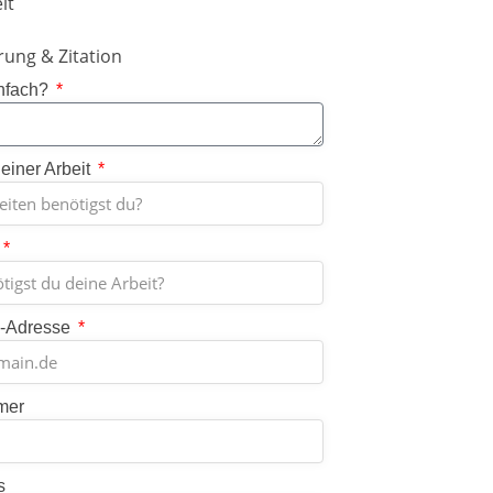
it
rung & Zitation
nfach?
einer Arbeit
l-Adresse
mer
s