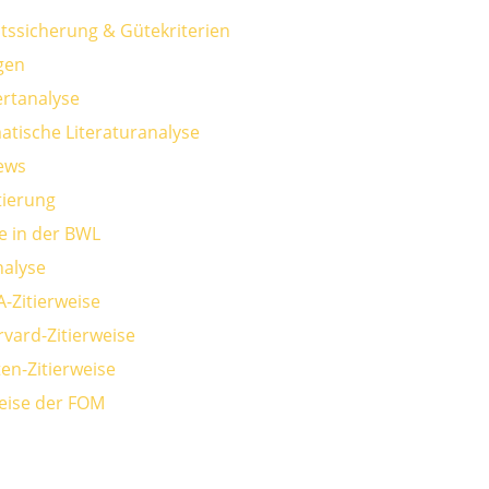
ätssicherung & Gütekriterien
gen
rtanalyse
atische Literaturanalyse
iews
ierung
e in der BWL
alyse
A-Zitierweise
rvard-Zitierweise
en-Zitierweise
weise der FOM