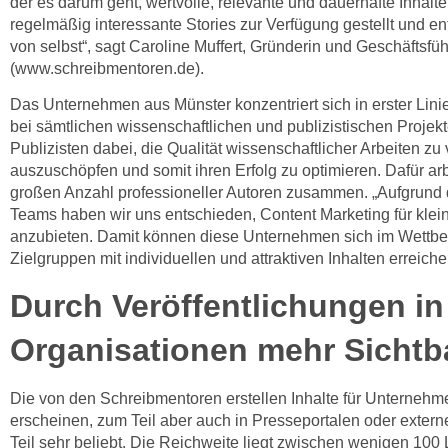
der es darum geht, wertvolle, relevante und dauerhafte Inhalte
regelmäßig interessante Stories zur Verfügung gestellt und e
von selbst“, sagt Caroline Muffert, Gründerin und Geschäftsfü
(www.schreibmentoren.de).
Das Unternehmen aus Münster konzentriert sich in erster Lini
bei sämtlichen wissenschaftlichen und publizistischen Projekt
Publizisten dabei, die Qualität wissenschaftlicher Arbeiten zu v
auszuschöpfen und somit ihren Erfolg zu optimieren. Dafür ar
großen Anzahl professioneller Autoren zusammen. „Aufgrund d
Teams haben wir uns entschieden, Content Marketing für kle
anzubieten. Damit können diese Unternehmen sich im Wettbew
Zielgruppen mit individuellen und attraktiven Inhalten erreiche
Durch Veröffentlichungen in
Organisationen mehr Sichtba
Die von den Schreibmentoren erstellen Inhalte für Unternehm
erscheinen, zum Teil aber auch in Presseportalen oder exter
Teil sehr beliebt. Die Reichweite liegt zwischen wenigen 100