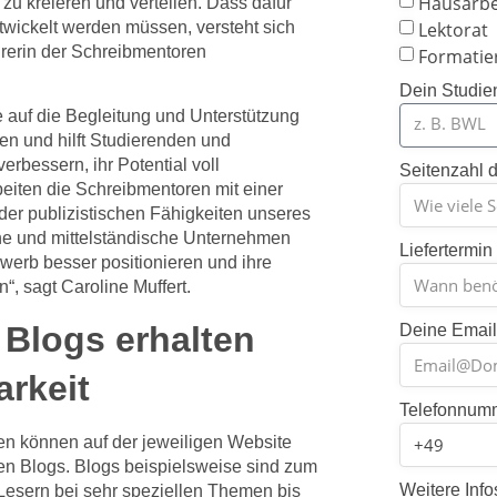
Hausarbe
 zu kreieren und verteilen. Dass dafür
ntwickelt werden müssen, versteht sich
Lektorat
hrerin der Schreibmentoren
Formatie
Dein Studie
e auf die Begleitung und Unterstützung
en und hilft Studierenden und
erbessern, ihr Potential voll
Seitenzahl d
beiten die Schreibmentoren mit einer
er publizistischen Fähigkeiten unseres
ine und mittelständische Unternehmen
Liefertermin
erb besser positionieren und ihre
n“, sagt Caroline Muffert.
 Blogs erhalten
Deine Emai
rkeit
Telefonnum
en können auf der jeweiligen Website
nen Blogs. Blogs beispielsweise sind zum
Weitere Info
 Lesern bei sehr speziellen Themen bis