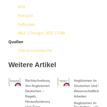
APA
Harvard
Fußnoten
MLA |
Chicago|
IEEE |
FOM
Quellen
Literaturrecherche
Weitere Artikel
Rechtschreibung
Anglizismen Im
Von Anglizismen Im
Deutschen Und In
Deutschen –
Wissenschaftlichen
Regeln,
Arbeiten
Herausforderungen
Anglizismen im
Und Tipps
Deutschen – also