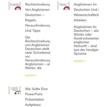
Rechtschreibung
Anglizismen Im
Von Anglizismen Im
Deutschen Und In
Deutschen –
Wissenschaftlichen
Regeln,
Arbeiten
Herausforderungen
Anglizismen im
Und Tipps
Deutschen – also
Wörter oder
Die
Ausdrucksweisen
Rechtschreibung
englischer
von Anglizismen im
Herkunft – sind
Deutschen stellt
aus der heutigen
viele Schreibende
Sprache
vor
Herausforderungen.
weiter »
Anglizismen – also
Wörter, die
weiter »
Wie Sollte Eine
PowerPoint
Präsentation
Aufgebaut