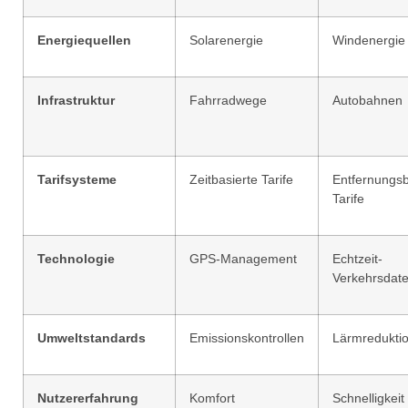
Energiequellen
Solarenergie
Windenergie
Infrastruktur
Fahrradwege
Autobahnen
Tarifsysteme
Zeitbasierte Tarife
Entfernungsb
Tarife
Technologie
GPS-Management
Echtzeit-
Verkehrsdat
Umweltstandards
Emissionskontrollen
Lärmredukti
Nutzererfahrung
Komfort
Schnelligkeit