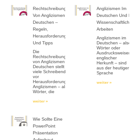
Rechtschreibung
Anglizismen Im
Von Anglizismen Im
Deutschen Und In
Deutschen –
Wissenschaftlichen
Regeln,
Arbeiten
Herausforderungen
Anglizismen im
Und Tipps
Deutschen – also
Wörter oder
Die
Ausdrucksweisen
Rechtschreibung
englischer
von Anglizismen im
Herkunft – sind
Deutschen stellt
aus der heutigen
viele Schreibende
Sprache
vor
Herausforderungen.
weiter »
Anglizismen – also
Wörter, die
weiter »
Wie Sollte Eine
PowerPoint
Präsentation
Aufgebaut